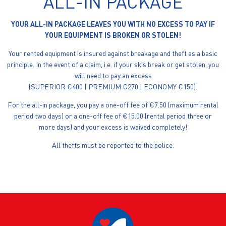
ALL-IN PACKAGE
YOUR ALL-IN PACKAGE LEAVES YOU WITH NO EXCESS TO PAY IF
YOUR EQUIPMENT IS BROKEN OR STOLEN!
Your rented equipment is insured against breakage and theft as a basic
principle. In the event of a claim, i.e. if your skis break or get stolen, you
will need to pay an excess
(SUPERIOR €400 | PREMIUM €270 | ECONOMY €150).
For the all-in package, you pay a one-off fee of €7.50 (maximum rental
period two days) or a one-off fee of €15.00 (rental period three or
more days) and your excess is waived completely!
All thefts must be reported to the police.