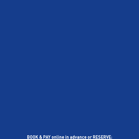
RENT A
SKI
BOOK ONLINE NOW
FISS
PRUTZ
BOOK & PAY online in advance or RESERVE: