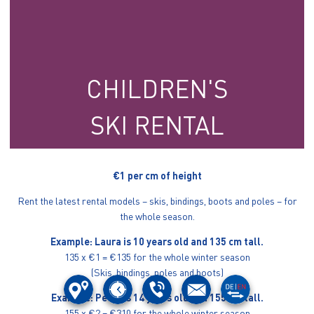
CHILDREN'S
SKI RENTAL
€1 per cm of height
Rent the latest rental models – skis, bindings, boots and poles – for
the whole season.
Example: Laura is 10 years old and 135 cm tall.
135 x €1 = €135 for the whole winter season
(Skis, bindings, poles and boots)
Example: Peter is 14 years old and 155 cm tall.
155 x €2 = €310 for the whole winter season