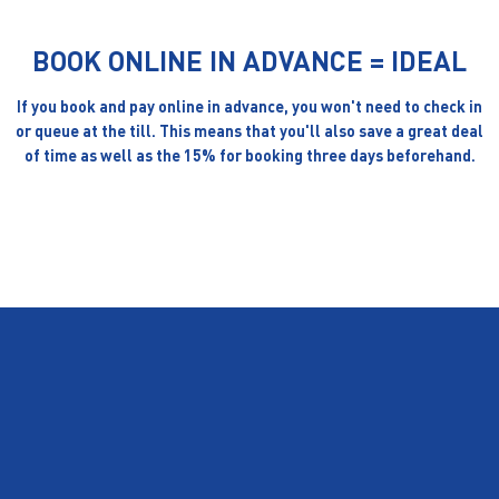
BOOK ONLINE IN ADVANCE = IDEAL
If you book and pay online in advance, you won't need to check in
or queue at the till. This means that you'll also save a great deal
of time as well as the 15% for booking three days beforehand.
BOOK ONLINE NOW
BESTEN RODELN
DIE
IM
LAND
AUCH BEI UNS IM