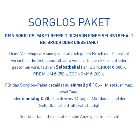
VERLEIHPREISE WINTER 2024/25
SORGLOS PAKET
DEIN SORGLOS-PAKET BEFREIT DICH VON EINEM SELBSTBEHALT
BEI BRUCH ODER DIEBSTAHL!
Deine Verleihgeräte sind grundsätzlich gegen Bruch und Diebstahl
versichert. Im Schadensfall, also wenn z. B. dein Ski bricht oder
gestohlen wird, fällt ein
Selbstbehalt
an (SUPERIOR € 500,-,
PREMIUM € 350,-, ECONOMY € 200,-).
Für das Sorglos-Paket bezahlst du
einmalig € 10,--
(Mietdauer max.
zwei Tage)
oder
einmalig € 20,-
(ab drei bis 14 Tagen Mietdauer) und der
Selbstbehalt entfällt vollständig!
Bei Diebstahl ist eine polizeiliche Anzeige erforderlich!