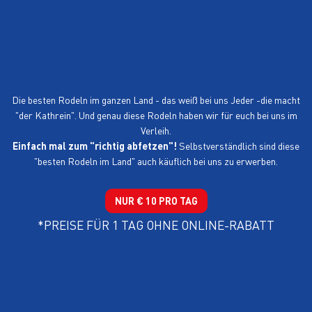
LAND
AUCH BEI UNS IM
VERLEIH
Die besten Rodeln im ganzen Land - das weiß bei uns Jeder -die macht
"der Kathrein". Und genau diese Rodeln haben wir für euch bei uns im
Verleih.
Einfach mal zum "richtig abfetzen"!
Selbstverständlich sind diese
"besten Rodeln im Land" auch käuflich bei uns zu erwerben.
NUR € 10 PRO TAG
*PREISE FÜR 1 TAG OHNE ONLINE-RABATT