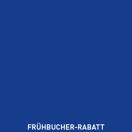
RENT A
SKI
JETZT ONLINE BUCHEN
FISS
PRUTZ
FRÜHBUCHER-RABATT