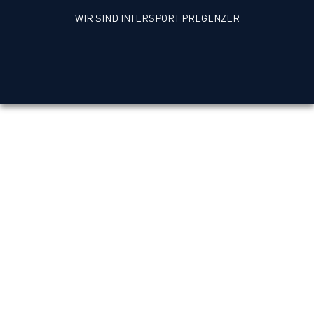
WIR SIND INTERSPORT PREGENZER
Geschäftsführerin, Tochter,
& Allround-Talent.