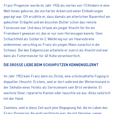
Franz Pregenzer wurde im Jahr 1926 als viertes von 13 Kindern in eine
Welt hinein geboren, die von harter Arbeit und vielen Entbehrungen
geprägt war. Oft erzählte er, dass damals am elterlichen Bauernhof ein
gekochter Erdapfel und ein bisschen Butter schon das reinste
Festessen war. Und dass Urlaub als junger Knecht für ihn ein
Fremdwort gewesen ist, das er nur vom Hörensagen kannte. Dem
Schlachtfeld als Soldat im 2. Weltkrieg nur um Haaresbreite
entkommen, verschlug es Franz als jungen Mann zunächst in die
Schweiz. Bei den Eidgenossen arbeitete er zuerst als Knecht und war
dann als Futtermeister für 40 Kühe verantwortlich.
DIE GROSSE LIEBE BEIM SCHUHPUTZEN KENNENGELERNT
Im Jahr 1952 kam Franz dann ins Ötztal, eine schicksalhafte Fügung in
doppelter Hinsicht. Erstens, weil er dort während der Wintermonate in
der Skihalle eines Hotels als Servicemann sein Brot verdiente. Er
wachste Skier, reparierte Kanten oder tauschte sie aus. Alles natürlich
mit der Hand.
Zweitens, weil in diese Zeit auch jene Begegnung fiel, die im Leben des
Franz Pregenzer die wohl wichtigste war: die mit Hermine, seiner