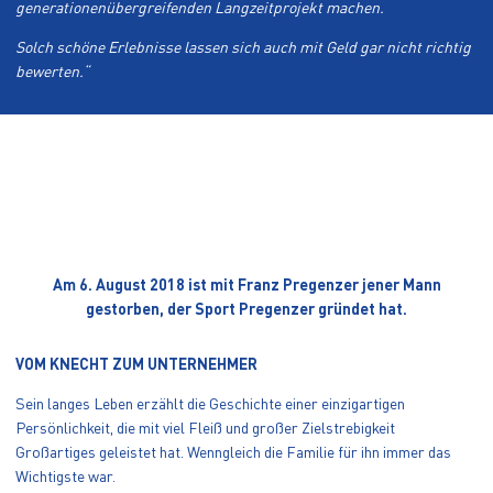
generationenübergreifenden Langzeitprojekt machen.
Solch schöne Erlebnisse lassen sich auch mit Geld gar nicht richtig
bewerten.“
FRANZ PREGENZER
IN MEMORIAM
Am 6. August 2018 ist mit Franz Pregenzer jener Mann
gestorben, der Sport Pregenzer gründet hat.
VOM KNECHT ZUM UNTERNEHMER
Sein langes Leben erzählt die Geschichte einer einzigartigen
Persönlichkeit, die mit viel Fleiß und großer Zielstrebigkeit
Großartiges geleistet hat. Wenngleich die Familie für ihn immer das
Wichtigste war.