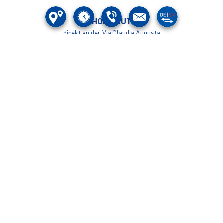
SHOP PRUTZ
direkt an der Via Claudia Augusta
Verkauf / Verleih / Werkstatt
Montag - Freitag:
8:30-12:30 / 13:30-18:00
Samstag
08:30-12:30 / 13:30-17:00
Sonn- und Feiertage geschlossen
Ihre fertig servicierten Bikes liefern wir auf Wunsch gegen ein kleines
Entgeld auch gerne zu Ihnen nach Hause (Bezirk Landeck, Imst).