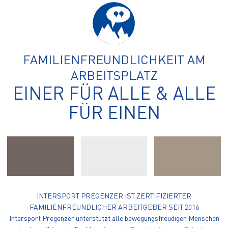
FAMILIENFREUNDLICHKEIT AM
ARBEITSPLATZ
RENTAL
RENT A BIKE
EINER FÜR ALLE & ALLE
SKI- & SNOWBOARD RENTAL
DEPOT
FÜR EINEN
SERVICE
SKI- & SNOWBOARD SERVICE
BIKE-SERVICE
REGION
TYROL IN WINTER
TYROL IN SUMMER
BIKEWEGE
WANDERWEGE UND KLETTERSTEIGE
CONTACT
PREGENZER
BLOG
60 JAHRE SPORT PREGENZER
FAMILIENSACHE
JOBS
INTERSPORT PREGENZER IST ZERTIFIZIERTER
FAMILIENFREUNDLICHER ARBEITGEBER SEIT 2016
Intersport Pregenzer unterstützt alle bewegungsfreudigen Menschen