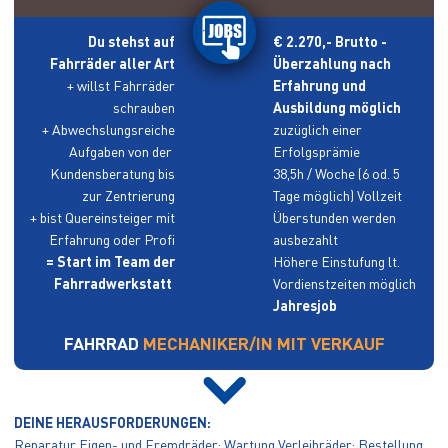
SKI- & SNOWBOARD SERVICE
BIKE-SERVICE
Du stehst auf
€ 2.270,- Brutto -
REGION
TYROL IN WINTER
Fahrräder aller Art
Überzahlung nach
TYROL IN SUMMER
+ willst Fahrräder
Erfahrung und
BIKEWEGE
WANDERWEGE UND KLETTERSTEIGE
schrauben
Ausbildung möglich
CONTACT
+ Abwechslungsreiche
zuzüglich einer
PREGENZER
Aufgaben von der
Erfolgsprämie
BLOG
Kundensberatung bis
38,5h / Woche (6 od. 5
60 JAHRE SPORT PREGENZER
FAMILIENSACHE
zur Zentrierung
Tage möglich) Vollzeit
+ bist Quereinsteiger mit
Überstunden werden
JOBS
Erfahrung oder Profi
ausbezahlt
= Start im Team der
Höhere Einstufung lt.
Fahrradwerkstatt
Vordienstzeiten möglich
Jahresjob
FAHRRAD
MECHANIKER/IN MIT VERKAUF
DEINE HERAUSFORDERUNGEN:
Reparatur Eigen- und Fremdräder; Wartung Verleihräder; Bestellung