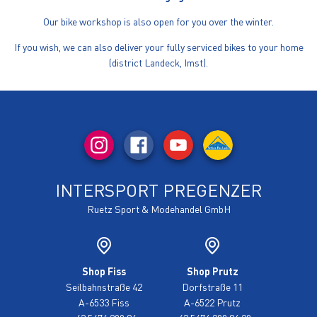
Our bike workshop is also open for you over the winter.
If you wish, we can also deliver your fully serviced bikes to your home
(district Landeck, Imst).
INTERSPORT PREGENZER
Ruetz Sport & Modehandel GmbH
Shop Fiss
Shop Prutz
Seilbahnstraße 42
Dorfstraße 11
A-6533 Fiss
A-6522 Prutz