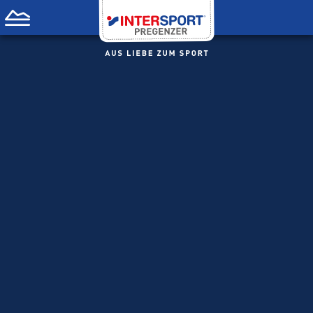
THE BEST
JOB
IN
THE WORLD
APPLY NOW