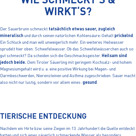
WIRKT‘S?
Der Sauerbrunn schmeckt
tatsächlich etwas sauer, zugleich
mineralisch
und durch seinen natürlichen Kohlensäure-Gehalt
prickelnd
.
Ein Schluck und man will unweigerlich mehr. Ein weiteres Heilwasser
sprudelt hier oben: Schwefelwasser. Ob das Schwefelwässerchen auch so
gut schmeckt? Da scheiden sich die Geschmacksgeister.
Heilsam sind
jedoch beide.
Dem Tiroler Säuerling mit geringem Kochsalz- und hohem
Magnesiumgehalt wird u. a. eine positive Wirkung bei Magen- und
Darmbeschwerden, Nierensteinen und Asthma zugeschrieben. Sauer macht
also nicht nur lustig, sondern vor allem eines:
gesund
.
TIERISCHE ENTDECKUNG
Nachdem ein Hirte bzw. seine Ziegen im 13. Jahrhundert die Quelle entdeckt
hatten und sich jenes säuerlich schmeckende Wasser als besonders