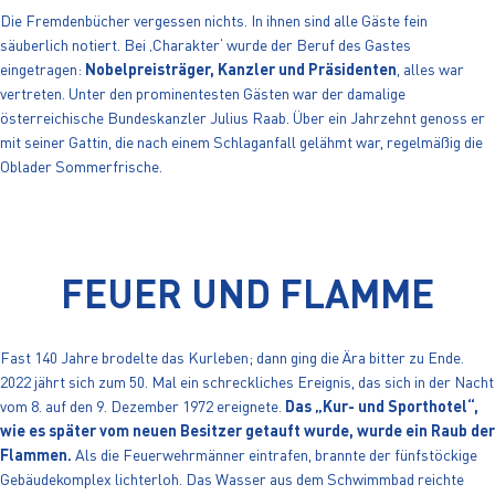
Die Fremdenbücher vergessen nichts. In ihnen sind alle Gäste fein
säuberlich notiert. Bei ‚Charakter‘ wurde der Beruf des Gastes
eingetragen:
Nobelpreisträger, Kanzler und Präsidenten
, alles war
vertreten. Unter den prominentesten Gästen war der damalige
österreichische Bundeskanzler Julius Raab. Über ein Jahrzehnt genoss er
mit seiner Gattin, die nach einem Schlaganfall gelähmt war, regelmäßig die
Oblader Sommerfrische.
FEUER UND FLAMME
Fast 140 Jahre brodelte das Kurleben; dann ging die Ära bitter zu Ende.
2022 jährt sich zum 50. Mal ein schreckliches Ereignis, das sich in der Nacht
vom 8. auf den 9. Dezember 1972 ereignete.
Das „Kur- und Sporthotel“,
wie es später vom neuen Besitzer getauft wurde, wurde ein Raub der
Flammen.
Als die Feuerwehrmänner eintrafen, brannte der fünfstöckige
Gebäudekomplex lichterloh. Das Wasser aus dem Schwimmbad reichte