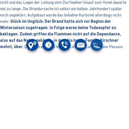
nicht und das Legen der Leitung vom Dorfweiher hinauf zum Hotel dauerte
viel zu lange. Die Brandursache ist selbst ein halbes Jahrhundert später
noch ungeklärt. Aufgebaut wurde das beliebte Kurhotel allerdings nicht
mehr.
Glück im Unglück: Der Brand hatte sich vor Beginn der
Wintersaison zugetragen. In Folge waren keine Todesopfer zu
beklagen. Zudem griffen die Flammen nicht auf die Dependance,
also auf das Nebengebäude, in dem bis heute Familie Kirschner
wohnt, über.
Dort betreiben sie heute ein kleines Café und eine Pension.
BUCHTIPP
Die spannende Geschichte rund um das Kurhotel erscheint in Kürze in
Buchform. Die Buchpräsentation findet exakt 50 Jahre nach der
Brandnacht statt: am 9. Dezember 2022.
RENAISSANCE DER SOMMERFRISCHE