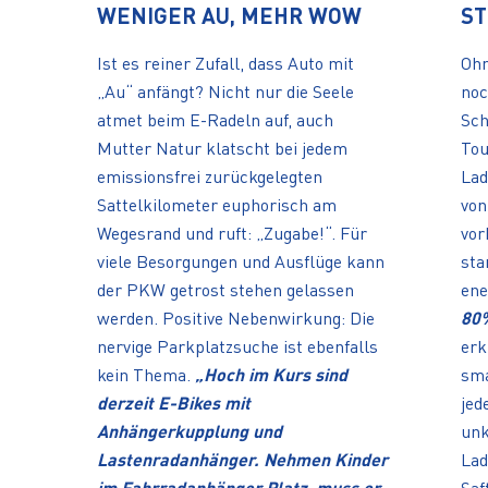
WENIGER AU, MEHR WOW
S
Ist es reiner Zufall, dass Auto mit
Ohn
„Au“ anfängt? Nicht nur die Seele
noc
atmet beim E-Radeln auf, auch
Sch
Mutter Natur klatscht bei jedem
Tou
emissionsfrei zurückgelegten
Lad
Sattelkilometer euphorisch am
von
Wegesrand und ruft: „Zugabe!“. Für
vor
viele Besorgungen und Ausflüge kann
sta
der PKW getrost stehen gelassen
ene
werden. Positive Nebenwirkung: Die
80%
nervige Parkplatzsuche ist ebenfalls
erk
kein Thema.
„Hoch im Kurs sind
sma
derzeit E-Bikes mit
jed
Anhängerkupplung und
unk
Lastenradanhänger. Nehmen Kinder
Lad
im Fahrradanhänger Platz, muss er