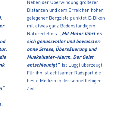
,
Neben der Überwindung größerer
Distanzen und dem Erreichen höher
.
gelegener Bergziele punktet E-Biken
er
mit etwas ganz Bodenständigem:
Naturerlebnis.
„Mit Motor fährt es
und
sich genussvoller und bewusster:
tur.
ohne Stress, Übersäuerung und
die
Muskelkater-Alarm. Der Geist
ank
entschleunigt“
, ist Luggi überzeugt.
Für ihn ist achtsamer Radsport die
beste Medizin in der schnelllebigen
n“
,
Zeit.
e,