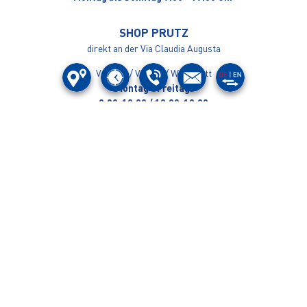
SHOP PRUTZ
direkt an der Via Claudia Augusta
Verkauf / Verleih / Werkstatt
Montag - Freitag:
8:30-12:30 / 13:30-18:00
Samstag
08:30-12:30 / 13:30-17:00
Sonn- und Feiertage geschlossen
Ihre fertig servicierten Bikes liefern wir auf Wunsch gegen ein kleines
Entgeld auch gerne zu Ihnen nach Hause (Bezirk Landeck, Imst).