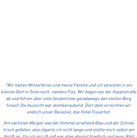
Die Bellchambers und Johanna Ruetz.
MIRANDA BELLCHAMBERS ERZÄHLT VON IHREM
ERSTEN URLAUB IN FISS - MÄRZ 1975.
"Wir hatten Winterferien und meine Familie und ich vereisten in ein
kleines Dorf in Österreich, namens Fiss. Wir bogen von der Hauptstraße
ab und fuhren über viele Serpentinen geradewegs den steilen Berg
hinauf. Die Aussicht war atemberaubend. Dort oben erreichten wir
endlich unser Reiseziel, das Hotel Fisserhof.
Am nächsten Morgen war der Himmel strahlend Blau und der Schnee
frisch gefallen, also zögerte ich nicht lange und stellte mich selbst am
Skilift an. Als ich im Lift saß war alles absolut friedlich und leise. Bald