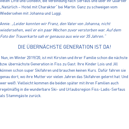
vielen Lifte und Gondeln, die Verbindung nach Serfaus und über ihr Quartier
„Natürlich – Hotel mit Charakter“ bei Martin. Ganz zu schweigen vom
Wiedersehen mit Johanna und Luggi.
Annie:
„Leider konnten wir Franz, den Vater von Johanna, nicht
wiedersehen, weil er ein paar Wochen zuvor verstorben war. Auf dem
Foto der Trauerkarte sah er genauso aus wie vor 35 Jahren.“
DIE ÜBERNÄCHSTE GENERATION IST DA!
Nun, im Winter 2019/20, ist mit Kirsten und ihrer Familie schon die nächste
bzw. übernächste Generation in Fiss zu Gast. Ihre Kinder Lois und Jill
können schon super Skifahren und brauchen keinen Kurs. Dafür fahren sie
genau dort, wo ihre Mutter vor vielen Jahren das Skifahren gelernt hat. Und
wer weiß: Vielleicht kommen die beiden später mit ihren Familien auch
regelmäßig in die wunderbare Ski- und Urlaubsregion Fiss-Ladis-Serfaus
als Stammgäste zurück.