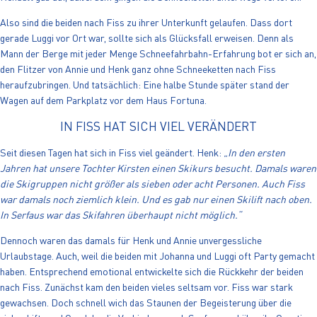
Also sind die beiden nach Fiss zu ihrer Unterkunft gelaufen. Dass dort
gerade Luggi vor Ort war, sollte sich als Glücksfall erweisen. Denn als
Mann der Berge mit jeder Menge Schneefahrbahn-Erfahrung bot er sich an,
den Flitzer von Annie und Henk ganz ohne Schneeketten nach Fiss
heraufzubringen. Und tatsächlich: Eine halbe Stunde später stand der
Wagen auf dem Parkplatz vor dem Haus Fortuna.
IN FISS HAT SICH VIEL VERÄNDERT
Seit diesen Tagen hat sich in Fiss viel geändert. Henk:
„In den ersten
Jahren hat unsere Tochter Kirsten einen Skikurs besucht. Damals waren
die Skigruppen nicht größer als sieben oder acht Personen. Auch Fiss
war damals noch ziemlich klein. Und es gab nur einen Skilift nach oben.
In Serfaus war das Skifahren überhaupt nicht möglich.“
Dennoch waren das damals für Henk und Annie unvergessliche
Urlaubstage. Auch, weil die beiden mit Johanna und Luggi oft Party gemacht
haben. Entsprechend emotional entwickelte sich die Rückkehr der beiden
nach Fiss. Zunächst kam den beiden vieles seltsam vor. Fiss war stark
gewachsen. Doch schnell wich das Staunen der Begeisterung über die