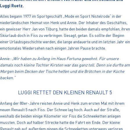
Luggi Ruetz.
Alles begann 1977 im Sportgeschäft „Mode en Sport Nistelrode“ in der
niederländischen Heimat von Henk und Annie. Der Inhaber des Geschäftes,
ein gewisser Herr Jan von Tilburg, hatte den beiden damals empfohlen, ihren
Skiurlaub doch in Fiss zu verbringen. Gesagt, getan. Es sollte der Beginn
einer Urlaubsgeschichte werden, die lange andauerte und im letzten Jahr ein
emotionales Wiedersehen nach einigen Jahren Pause brachte.
Annie:
„Wir haben zu Anfang im Haus Fortuna gewohnt. Für unsere
damals noch kleine Tochter Kirsten war das ganz toll. Denn sie durfte am
Morgen beim Decken der Tische helfen und die Brötchen in der Küche
backen.“
LUGGI RETTET DEN KLEINEN RENAULT 5
Anfang der 80er-Jahre reisten Annie und Henk zum ersten Mal mit ihrem
neuen Renault 5 nach Fiss. Der Schnee lag hoch. Auch auf der Straße,
weshalb die beiden einige Kilometer vor Fiss die Schneeketten anlegen
mussten. Doch auf halber Strecke hatte die Fahrt ein Ende. Der kleine
Renault gab auf, außerdem gingen die Schneeketten unterwegs verloren.