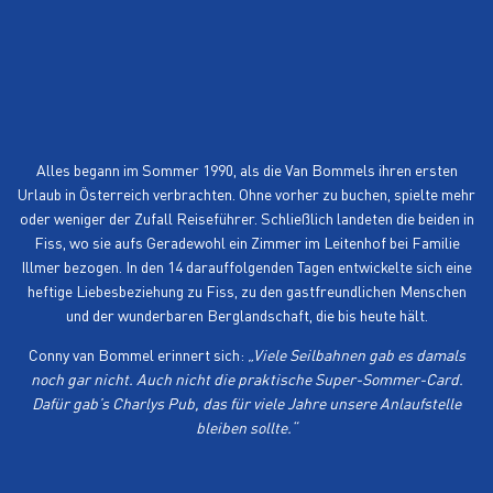
bislang 55 Besuche. Und es scheint, als hätten
die beiden ihre offensichtlich genetische
Disposition für das Sonnenplateau an die
nächste Generation weitergegeben.
Alles begann im Sommer 1990, als die Van Bommels ihren ersten
Urlaub in Österreich verbrachten. Ohne vorher zu buchen, spielte mehr
oder weniger der Zufall Reiseführer. Schließlich landeten die beiden in
Fiss, wo sie aufs Geradewohl ein Zimmer im Leitenhof bei Familie
Illmer bezogen. In den 14 darauffolgenden Tagen entwickelte sich eine
heftige Liebesbeziehung zu Fiss, zu den gastfreundlichen Menschen
und der wunderbaren Berglandschaft, die bis heute hält.
Conny van Bommel erinnert sich:
„Viele Seilbahnen gab es damals
noch gar nicht. Auch nicht die praktische Super-Sommer-Card.
Dafür gab’s Charlys Pub, das für viele Jahre unsere Anlaufstelle
bleiben sollte.“