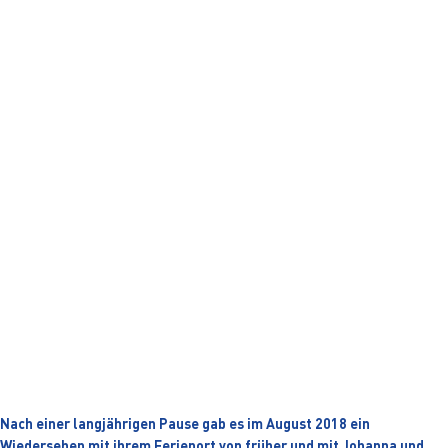
FISS MIT HENK & ANNIE
Henk und Annie
Vor 35 Jahren waren Henk und Annie aus den
Niederlanden zum ersten Mal zu Gast in Fiss und
kehrten viele Male wieder.
Nach einer langjährigen Pause gab es im August 2018 ein
Wiedersehen mit ihrem Ferienort von früher und mit Johanna und