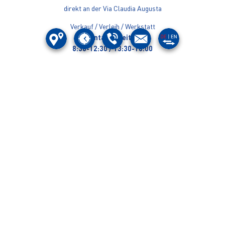
direkt an der Via Claudia Augusta
Verkauf / Verleih / Werkstatt
Montag - Freitag:
8:30-12:30 / 13:30-18:00
Samstag
08:30-12:30 / 13:30-17:00
Sonn- und Feiertage geschlossen
Ihre fertig servicierten Bikes liefern wir auf Wunsch gegen ein kleines
Entgeld auch gerne zu Ihnen nach Hause (Bezirk Landeck, Imst).
INTERSPORT PREGENZER
Ruetz Sport & Modehandel GmbH