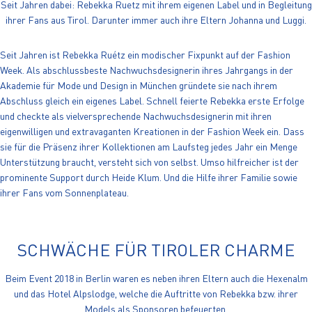
Seit Jahren dabei: Rebekka Ruetz mit ihrem eigenen Label und in Begleitung
ihrer Fans aus Tirol. Darunter immer auch ihre Eltern Johanna und Luggi.
Seit Jahren ist Rebekka Ruétz ein modischer Fixpunkt auf der Fashion
Week. Als abschlussbeste Nachwuchsdesignerin ihres Jahrgangs in der
Akademie für Mode und Design in München gründete sie nach ihrem
Abschluss gleich ein eigenes Label. Schnell feierte Rebekka erste Erfolge
und checkte als vielversprechende Nachwuchsdesignerin mit ihren
eigenwilligen und extravaganten Kreationen in der Fashion Week ein. Dass
sie für die Präsenz ihrer Kollektionen am Laufsteg jedes Jahr ein Menge
Unterstützung braucht, versteht sich von selbst. Umso hilfreicher ist der
prominente Support durch Heide Klum. Und die Hilfe ihrer Familie sowie
ihrer Fans vom Sonnenplateau.
SCHWÄCHE FÜR TIROLER CHARME
Beim Event 2018 in Berlin waren es neben ihren Eltern auch die Hexenalm
und das Hotel Alpslodge, welche die Auftritte von Rebekka bzw. ihrer
Models als Sponsoren befeuerten.