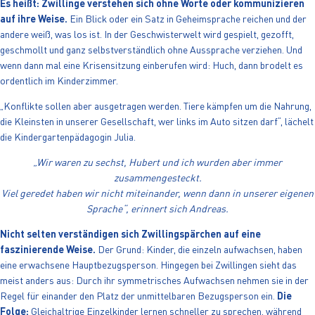
Es heißt: Zwillinge verstehen sich ohne Worte oder kommunizieren
auf ihre Weise.
Ein Blick oder ein Satz in Geheimsprache reichen und der
andere weiß, was los ist. In der Geschwisterwelt wird gespielt, gezofft,
geschmollt und ganz selbstverständlich ohne Aussprache verziehen. Und
wenn dann mal eine Krisensitzung einberufen wird: Huch, dann brodelt es
ordentlich im Kinderzimmer.
„Konflikte sollen aber ausgetragen werden. Tiere kämpfen um die Nahrung,
die Kleinsten in unserer Gesellschaft, wer links im Auto sitzen darf“, lächelt
die Kindergartenpädagogin Julia.
„Wir waren zu sechst, Hubert und ich wurden aber immer
zusammengesteckt.
Viel geredet haben wir nicht miteinander, wenn dann in unserer eigenen
Sprache“, erinnert sich Andreas.
Nicht selten verständigen sich Zwillingspärchen auf eine
faszinierende Weise.
Der Grund: Kinder, die einzeln aufwachsen, haben
eine erwachsene Hauptbezugsperson. Hingegen bei Zwillingen sieht das
meist anders aus: Durch ihr symmetrisches Aufwachsen nehmen sie in der
Regel für einander den Platz der unmittelbaren Bezugsperson ein.
Die
Folge:
Gleichaltrige Einzelkinder lernen schneller zu sprechen, während