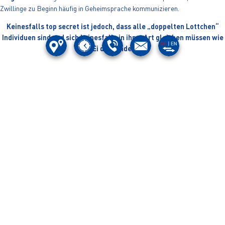
Zwillinge zu Beginn häufig in Geheimsprache kommunizieren.
Keinesfalls top secret ist jedoch, dass alle „doppelten Lottchen“
Individuen sind und sich keinesfalls in ihrer Art gleichen müssen wie
ein Ei dem anderen.
INDIVIDUELL
Sind Zwillingen gleich? Wie die zwei Twix-Riegel, die außen und innen
einerlei sind? Oder sind Zwillinge verschiedenartiger, wie das Twinni-Gelato,
dessen grüne Seite so ganz anders ist als sein Nebenbuhler in Orange?